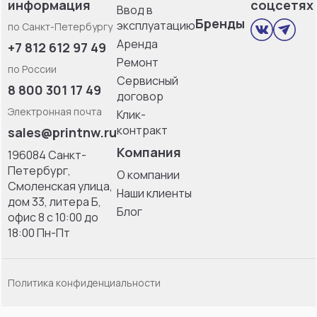
информация
соцсетях
Ввод в
Бренды
эксплуатацию
по Санкт-Петербургу
Аренда
+7 812 612 97 49
Ремонт
по России
Сервисный
8 800 301 17 49
договор
Электронная почта
Клик-
контракт
sales@printnw.ru
Компания
196084 Санкт-
Петербург,
О компании
Смоленская улица,
Наши клиенты
дом 33, литерa Б,
Блог
офис 8 с 10:00 до
18:00 Пн-Пт
Политика конфиденциальности