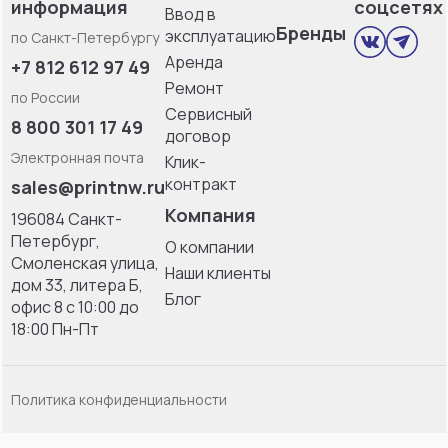
информация
соцсетях
Ввод в
Бренды
эксплуатацию
по Санкт-Петербургу
Аренда
+7 812 612 97 49
Ремонт
по России
Сервисный
8 800 301 17 49
договор
Электронная почта
Клик-
контракт
sales@printnw.ru
Компания
196084 Санкт-
Петербург,
О компании
Смоленская улица,
Наши клиенты
дом 33, литерa Б,
Блог
офис 8 с 10:00 до
18:00 Пн-Пт
Политика конфиденциальности