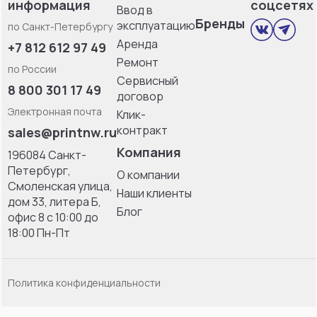
информация
соцсетях
Ввод в
Бренды
эксплуатацию
по Санкт-Петербургу
Аренда
+7 812 612 97 49
Ремонт
по России
Сервисный
8 800 301 17 49
договор
Электронная почта
Клик-
контракт
sales@printnw.ru
Компания
196084 Санкт-
Петербург,
О компании
Смоленская улица,
Наши клиенты
дом 33, литерa Б,
Блог
офис 8 с 10:00 до
18:00 Пн-Пт
Политика конфиденциальности