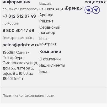
информация
соцсетях
Ввод в
Бренды
эксплуатацию
по Санкт-Петербургу
Аренда
+7 812 612 97 49
Ремонт
по России
Сервисный
8 800 301 17 49
договор
Электронная почта
Клик-
контракт
sales@printnw.ru
Компания
196084 Санкт-
Петербург,
О компании
Смоленская улица,
Наши клиенты
дом 33, литерa Б,
Блог
офис 8 с 10:00 до
18:00 Пн-Пт
Политика конфиденциальности