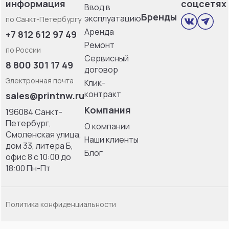
информация
соцсетях
Ввод в
Бренды
эксплуатацию
по Санкт-Петербургу
Аренда
+7 812 612 97 49
Ремонт
по России
Сервисный
8 800 301 17 49
договор
Электронная почта
Клик-
контракт
sales@printnw.ru
Компания
196084 Санкт-
Петербург,
О компании
Смоленская улица,
Наши клиенты
дом 33, литерa Б,
Блог
офис 8 с 10:00 до
18:00 Пн-Пт
Политика конфиденциальности