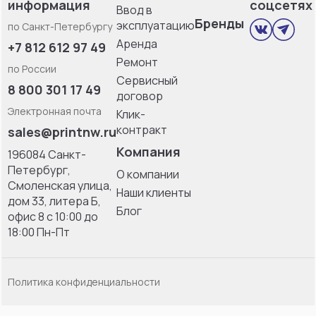
информация
соцсетях
Ввод в
Бренды
эксплуатацию
по Санкт-Петербургу
Аренда
+7 812 612 97 49
Ремонт
по России
Сервисный
8 800 301 17 49
договор
Электронная почта
Клик-
контракт
sales@printnw.ru
Компания
196084 Санкт-
Петербург,
О компании
Смоленская улица,
Наши клиенты
дом 33, литерa Б,
Блог
офис 8 с 10:00 до
18:00 Пн-Пт
Политика конфиденциальности