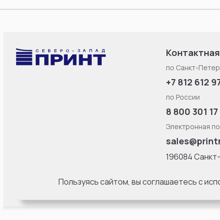
Контактная
по Санкт-Петер
+7 812 612 9
по России
8 800 301 17
Электронная по
sales@print
196084 Санкт
Смоленская ул
литерa Б, офис
Пользуясь сайтом, вы соглашаетесь с ис
18:00 Пн-Пт