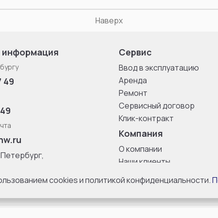
Наверх
 информация
Сервис
бургу
Ввод в эксплуатацию
Аренда
7 49
Ремонт
Сервисный договор
 49
Клик-контракт
чта
Компания
nw.ru
О компании
-Петербург,
Наши клиенты
ица, дом 33,
Блог
 8 с 10:00 до
пользованием cookies и политикой конфиденциальности.
П