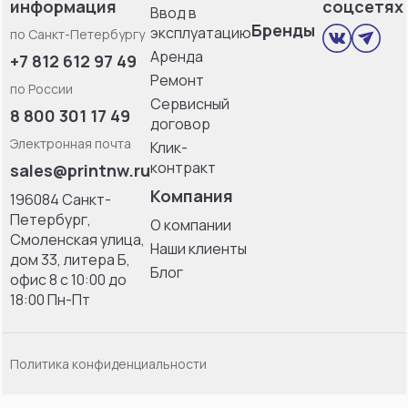
информация
соцсетях
Ввод в
Бренды
эксплуатацию
по Санкт-Петербургу
Аренда
+7 812 612 97 49
Ремонт
по России
Сервисный
8 800 301 17 49
договор
Электронная почта
Клик-
контракт
sales@printnw.ru
Компания
196084 Санкт-
Петербург,
О компании
Смоленская улица,
Наши клиенты
дом 33, литерa Б,
Блог
офис 8 с 10:00 до
18:00 Пн-Пт
Политика конфиденциальности