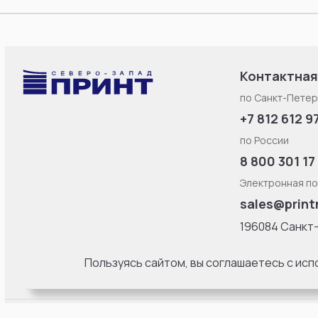
Контактная
по Санкт-Петер
+7 812 612 9
по России
8 800 301 17
Электронная по
sales@print
196084 Санкт
Смоленская ул
литерa Б, офис
Пользуясь сайтом, вы соглашаетесь с ис
18:00 Пн-Пт