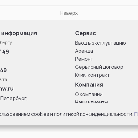
Наверх
 информация
Сервис
бургу
Ввод в эксплуатацию
Аренда
7 49
Ремонт
Сервисный договор
 49
Клик-контракт
чта
Компания
nw.ru
О компании
-Петербург,
Наши клиенты
ица, дом 33,
Блог
 8 с 10:00 до
пользованием cookies и политикой конфиденциальности.
П