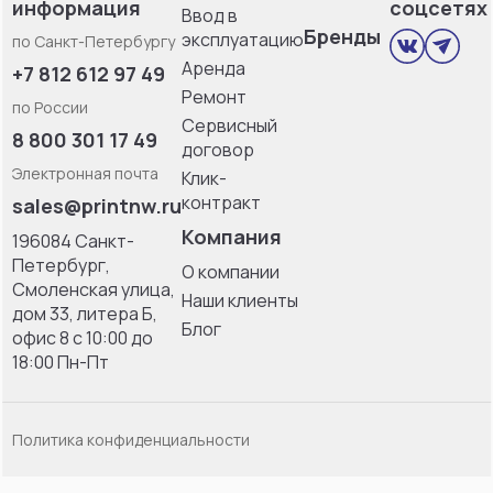
информация
соцсетях
Ввод в
Бренды
эксплуатацию
по Санкт-Петербургу
Аренда
+7 812 612 97 49
Ремонт
по России
Сервисный
8 800 301 17 49
договор
Электронная почта
Клик-
контракт
sales@printnw.ru
Компания
196084 Санкт-
Петербург,
О компании
Смоленская улица,
Наши клиенты
дом 33, литерa Б,
Блог
офис 8 с 10:00 до
18:00 Пн-Пт
Политика конфиденциальности