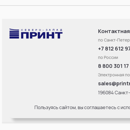
Контактная
по Санкт-Петер
+7 812 612 9
по России
8 800 301 17
Электронная по
sales@print
196084 Санкт
Смоленская ул
литерa Б, офис
Пользуясь сайтом, вы соглашаетесь с ис
18:00 Пн-Пт