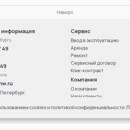
Наверх
 информация
Сервис
бургу
Ввод в эксплуатацию
Аренда
7 49
Ремонт
Сервисный договор
 49
Клик-контракт
чта
Компания
nw.ru
О компании
-Петербург,
Наши клиенты
ица, дом 33,
Блог
 8 с 10:00 до
пользованием cookies и политикой конфиденциальности.
П