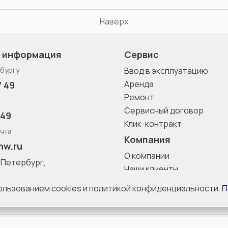
Наверх
 информация
Сервис
бургу
Ввод в эксплуатацию
Аренда
7 49
Ремонт
Сервисный договор
 49
Клик-контракт
чта
Компания
nw.ru
О компании
-Петербург,
Наши клиенты
ица, дом 33,
Блог
 8 с 10:00 до
пользованием cookies и политикой конфиденциальности.
П