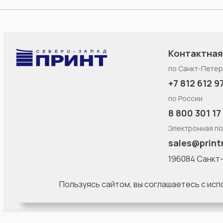
Контактная
по Санкт-Петер
+7 812 612 9
по России
8 800 301 17
Электронная по
sales@print
196084 Санкт
Смоленская ул
литерa Б, офис
Пользуясь сайтом, вы соглашаетесь с ис
18:00 Пн-Пт