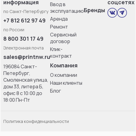
информация
соцсетях
Ввод в
Бренды
эксплуатацию
по Санкт-Петербургу
Аренда
+7 812 612 97 49
Ремонт
по России
Сервисный
8 800 301 17 49
договор
Электронная почта
Клик-
контракт
sales@printnw.ru
Компания
196084 Санкт-
Петербург,
О компании
Смоленская улица,
Наши клиенты
дом 33, литерa Б,
Блог
офис 8 с 10:00 до
18:00 Пн-Пт
Политика конфиденциальности