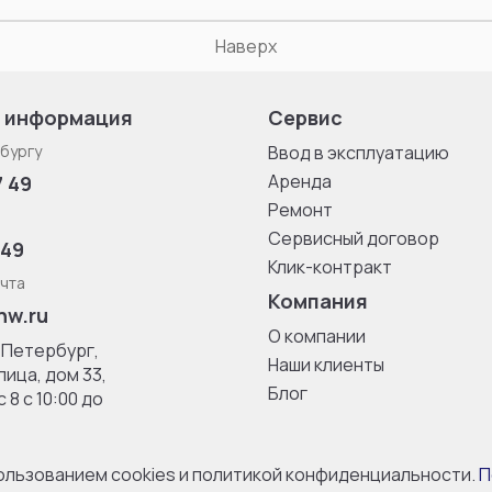
Наверх
 информация
Сервис
бургу
Ввод в эксплуатацию
Аренда
7 49
Ремонт
Сервисный договор
 49
Клик-контракт
чта
Компания
nw.ru
О компании
-Петербург,
Наши клиенты
ица, дом 33,
Блог
 8 с 10:00 до
пользованием cookies и политикой конфиденциальности.
П