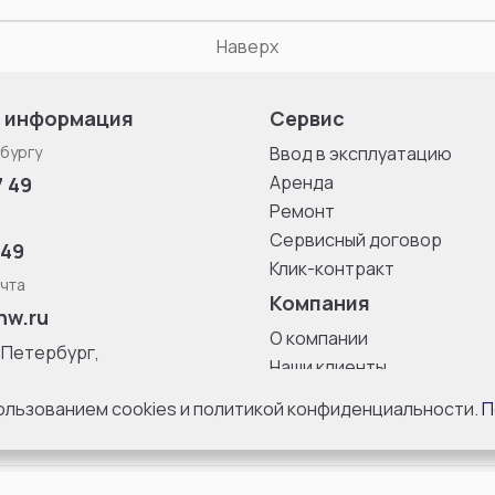
Наверх
 информация
Сервис
бургу
Ввод в эксплуатацию
Аренда
7 49
Ремонт
Сервисный договор
 49
Клик-контракт
чта
Компания
nw.ru
О компании
-Петербург,
Наши клиенты
ица, дом 33,
Блог
 8 с 10:00 до
пользованием cookies и политикой конфиденциальности.
П