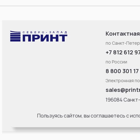
Контактная
по Санкт-Петер
+7 812 612 9
по России
8 800 301 17
Электронная по
sales@print
196084 Санкт
Смоленская ул
литерa Б, офис
Пользуясь сайтом, вы соглашаетесь с ис
18:00 Пн-Пт