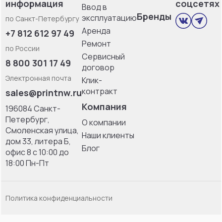
информация
соцсетях
Ввод в
Бренды
эксплуатацию
по Санкт-Петербургу
Аренда
+7 812 612 97 49
Ремонт
по России
Сервисный
8 800 301 17 49
договор
Электронная почта
Клик-
контракт
sales@printnw.ru
Компания
196084 Санкт-
Петербург,
О компании
Смоленская улица,
Наши клиенты
дом 33, литерa Б,
Блог
офис 8 с 10:00 до
18:00 Пн-Пт
Политика конфиденциальности