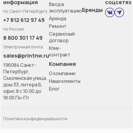
информация
соцсетях
Ввод в
Бренды
эксплуатацию
по Санкт-Петербургу
Аренда
+7 812 612 97 49
Ремонт
по России
Сервисный
8 800 301 17 49
договор
Электронная почта
Клик-
контракт
sales@printnw.ru
Компания
196084 Санкт-
Петербург,
О компании
Смоленская улица,
Наши клиенты
дом 33, литерa Б,
Блог
офис 8 с 10:00 до
18:00 Пн-Пт
Политика конфиденциальности