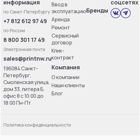
информация
соцсетях
Ввод в
Бренды
эксплуатацию
по Санкт-Петербургу
Аренда
+7 812 612 97 49
Ремонт
по России
Сервисный
8 800 301 17 49
договор
Электронная почта
Клик-
контракт
sales@printnw.ru
Компания
196084 Санкт-
Петербург,
О компании
Смоленская улица,
Наши клиенты
дом 33, литерa Б,
Блог
офис 8 с 10:00 до
18:00 Пн-Пт
Политика конфиденциальности