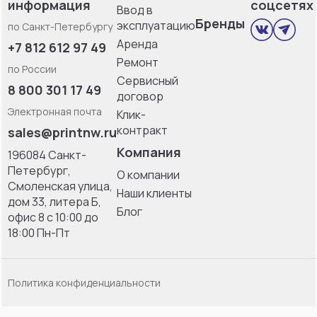
информация
соцсетях
Ввод в
Бренды
эксплуатацию
по Санкт-Петербургу
Аренда
+7 812 612 97 49
Ремонт
по России
Сервисный
8 800 301 17 49
договор
Электронная почта
Клик-
контракт
sales@printnw.ru
Компания
196084 Санкт-
Петербург,
О компании
Смоленская улица,
Наши клиенты
дом 33, литерa Б,
Блог
офис 8 с 10:00 до
18:00 Пн-Пт
Политика конфиденциальности