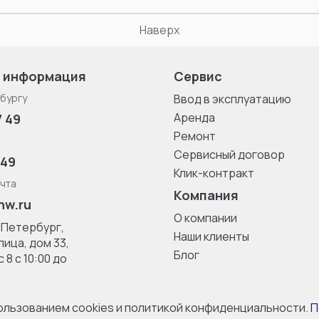
Наверх
 информация
Сервис
бургу
Ввод в эксплуатацию
Аренда
7 49
Ремонт
Сервисный договор
 49
Клик-контракт
чта
Компания
nw.ru
О компании
-Петербург,
Наши клиенты
ица, дом 33,
Блог
 8 с 10:00 до
пользованием cookies и политикой конфиденциальности.
П