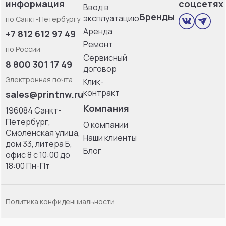
информация
соцсетях
Ввод в
Бренды
эксплуатацию
по Санкт-Петербургу
Аренда
+7 812 612 97 49
Ремонт
по России
Сервисный
8 800 301 17 49
договор
Электронная почта
Клик-
контракт
sales@printnw.ru
Компания
196084 Санкт-
Петербург,
О компании
Смоленская улица,
Наши клиенты
дом 33, литерa Б,
Блог
офис 8 с 10:00 до
18:00 Пн-Пт
Политика конфиденциальности