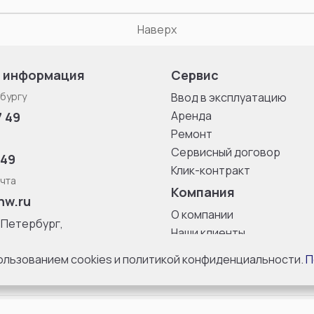
Наверх
 информация
Сервис
бургу
Ввод в эксплуатацию
Аренда
7 49
Ремонт
Сервисный договор
 49
Клик-контракт
чта
Компания
nw.ru
О компании
-Петербург,
Наши клиенты
ица, дом 33,
Блог
 8 с 10:00 до
пользованием cookies и политикой конфиденциальности.
П