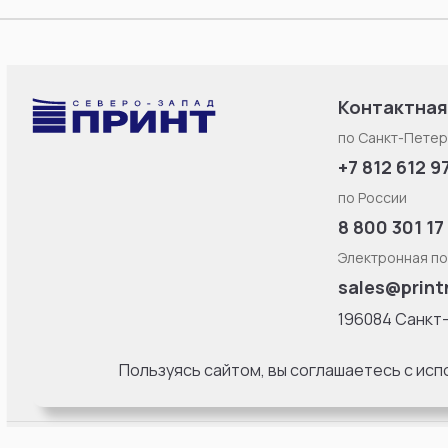
Контактная
по Санкт-Петер
+7 812 612 9
по России
8 800 301 17
Электронная по
sales@print
196084 Санкт
Смоленская ул
литерa Б, офис
Пользуясь сайтом, вы соглашаетесь с ис
18:00 Пн-Пт