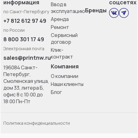
информация
соцсетях
Ввод в
Бренды
эксплуатацию
по Санкт-Петербургу
Аренда
+7 812 612 97 49
Ремонт
по России
Сервисный
8 800 301 17 49
договор
Электронная почта
Клик-
контракт
sales@printnw.ru
Компания
196084 Санкт-
Петербург,
О компании
Смоленская улица,
Наши клиенты
дом 33, литерa Б,
Блог
офис 8 с 10:00 до
18:00 Пн-Пт
Политика конфиденциальности