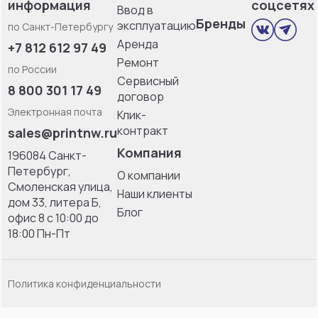
информация
соцсетях
Ввод в
Бренды
эксплуатацию
по Санкт-Петербургу
Аренда
+7 812 612 97 49
Ремонт
по России
Сервисный
8 800 301 17 49
договор
Электронная почта
Клик-
контракт
sales@printnw.ru
Компания
196084 Санкт-
Петербург,
О компании
Смоленская улица,
Наши клиенты
дом 33, литерa Б,
Блог
офис 8 с 10:00 до
18:00 Пн-Пт
Политика конфиденциальности