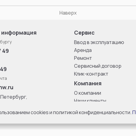
Наверх
 информация
Сервис
бургу
Ввод в эксплуатацию
Аренда
7 49
Ремонт
Сервисный договор
 49
Клик-контракт
чта
Компания
nw.ru
О компании
-Петербург,
Наши клиенты
ица, дом 33,
Блог
 8 с 10:00 до
пользованием cookies и политикой конфиденциальности.
П