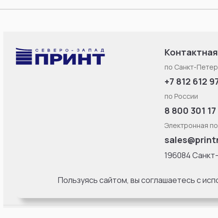
Контактная
по Санкт-Петер
+7 812 612 9
по России
8 800 301 17
Электронная по
sales@print
196084 Санкт
Смоленская ул
литерa Б, офис
Пользуясь сайтом, вы соглашаетесь с ис
18:00 Пн-Пт