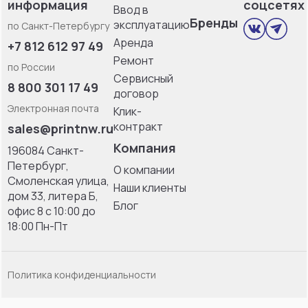
информация
соцсетях
Ввод в
Бренды
эксплуатацию
по Санкт-Петербургу
Аренда
+7 812 612 97 49
Ремонт
по России
Сервисный
8 800 301 17 49
договор
Электронная почта
Клик-
контракт
sales@printnw.ru
Компания
196084 Санкт-
Петербург,
О компании
Смоленская улица,
Наши клиенты
дом 33, литерa Б,
Блог
офис 8 с 10:00 до
18:00 Пн-Пт
Политика конфиденциальности