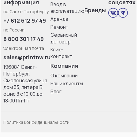
информация
соцсетях
Ввод в
Бренды
эксплуатацию
по Санкт-Петербургу
Аренда
+7 812 612 97 49
Ремонт
по России
Сервисный
8 800 301 17 49
договор
Электронная почта
Клик-
контракт
sales@printnw.ru
Компания
196084 Санкт-
Петербург,
О компании
Смоленская улица,
Наши клиенты
дом 33, литерa Б,
Блог
офис 8 с 10:00 до
18:00 Пн-Пт
Политика конфиденциальности