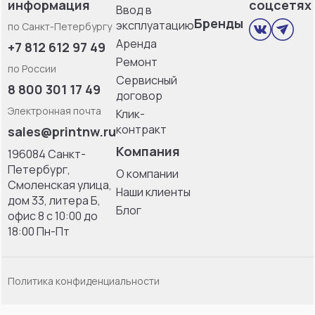
информация
соцсетях
Ввод в
Бренды
эксплуатацию
по Санкт-Петербургу
Аренда
+7 812 612 97 49
Ремонт
по России
Сервисный
8 800 301 17 49
договор
Электронная почта
Клик-
контракт
sales@printnw.ru
Компания
196084 Санкт-
Петербург,
О компании
Смоленская улица,
Наши клиенты
дом 33, литерa Б,
Блог
офис 8 с 10:00 до
18:00 Пн-Пт
Политика конфиденциальности