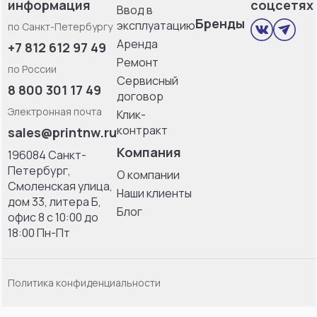
информация
соцсетях
Ввод в
Бренды
эксплуатацию
по Санкт-Петербургу
Аренда
+7 812 612 97 49
Ремонт
по России
Сервисный
8 800 301 17 49
договор
Электронная почта
Клик-
контракт
sales@printnw.ru
Компания
196084 Санкт-
Петербург,
О компании
Смоленская улица,
Наши клиенты
дом 33, литерa Б,
Блог
офис 8 с 10:00 до
18:00 Пн-Пт
Политика конфиденциальности