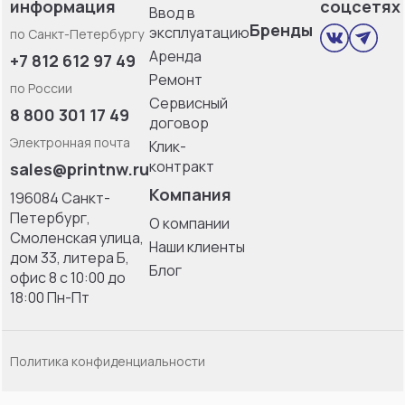
информация
соцсетях
Ввод в
Бренды
эксплуатацию
по Санкт-Петербургу
Аренда
+7 812 612 97 49
Ремонт
по России
Сервисный
8 800 301 17 49
договор
Электронная почта
Клик-
контракт
sales@printnw.ru
Компания
196084 Санкт-
Петербург,
О компании
Смоленская улица,
Наши клиенты
дом 33, литерa Б,
Блог
офис 8 с 10:00 до
18:00 Пн-Пт
Политика конфиденциальности