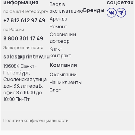
информация
соцсетях
Ввод в
Бренды
эксплуатацию
по Санкт-Петербургу
Аренда
+7 812 612 97 49
Ремонт
по России
Сервисный
8 800 301 17 49
договор
Электронная почта
Клик-
контракт
sales@printnw.ru
Компания
196084 Санкт-
Петербург,
О компании
Смоленская улица,
Наши клиенты
дом 33, литерa Б,
Блог
офис 8 с 10:00 до
18:00 Пн-Пт
Политика конфиденциальности