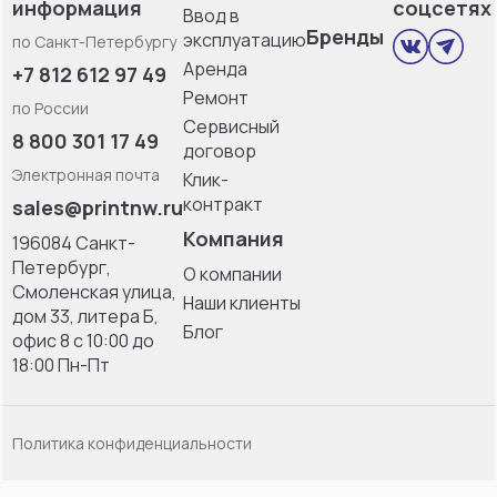
информация
соцсетях
Ввод в
Бренды
эксплуатацию
по Санкт-Петербургу
Аренда
+7 812 612 97 49
Ремонт
по России
Сервисный
8 800 301 17 49
договор
Электронная почта
Клик-
контракт
sales@printnw.ru
Компания
196084 Санкт-
Петербург,
О компании
Смоленская улица,
Наши клиенты
дом 33, литерa Б,
Блог
офис 8 с 10:00 до
18:00 Пн-Пт
Политика конфиденциальности