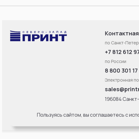
Контактная
по Санкт-Петер
+7 812 612 9
по России
8 800 301 17
Электронная по
sales@print
196084 Санкт
Смоленская ул
литерa Б, офис
Пользуясь сайтом, вы соглашаетесь с ис
18:00 Пн-Пт