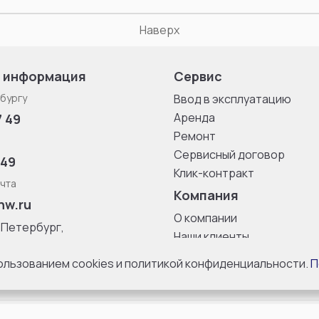
Наверх
 информация
Сервис
бургу
Ввод в эксплуатацию
Аренда
7 49
Ремонт
Сервисный договор
 49
Клик-контракт
чта
Компания
nw.ru
О компании
-Петербург,
Наши клиенты
ица, дом 33,
Блог
 8 с 10:00 до
пользованием cookies и политикой конфиденциальности.
П