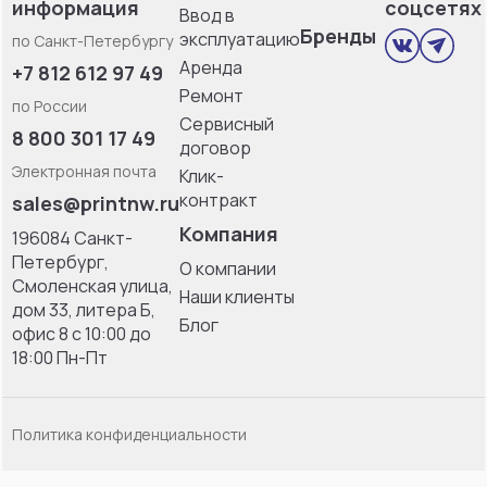
информация
соцсетях
Ввод в
Бренды
эксплуатацию
по Санкт-Петербургу
Аренда
+7 812 612 97 49
Ремонт
по России
Сервисный
8 800 301 17 49
договор
Электронная почта
Клик-
контракт
sales@printnw.ru
Компания
196084 Санкт-
Петербург,
О компании
Смоленская улица,
Наши клиенты
дом 33, литерa Б,
Блог
офис 8 с 10:00 до
18:00 Пн-Пт
Политика конфиденциальности