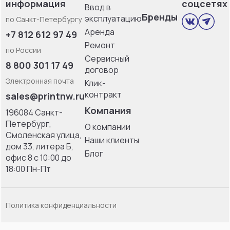
информация
соцсетях
Ввод в
Бренды
эксплуатацию
по Санкт-Петербургу
Аренда
+7 812 612 97 49
Ремонт
по России
Сервисный
8 800 301 17 49
договор
Электронная почта
Клик-
контракт
sales@printnw.ru
Компания
196084 Санкт-
Петербург,
О компании
Смоленская улица,
Наши клиенты
дом 33, литерa Б,
Блог
офис 8 с 10:00 до
18:00 Пн-Пт
Политика конфиденциальности