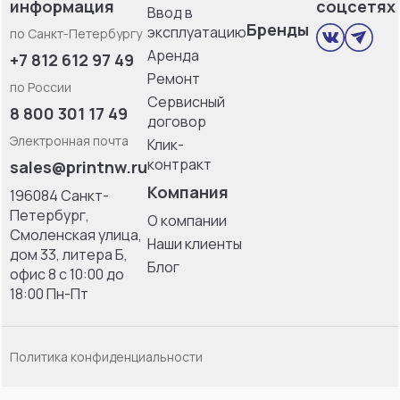
информация
соцсетях
Ввод в
Бренды
эксплуатацию
по Санкт-Петербургу
Аренда
+7 812 612 97 49
Ремонт
по России
Сервисный
8 800 301 17 49
договор
Электронная почта
Клик-
контракт
sales@printnw.ru
Компания
196084 Санкт-
Петербург,
О компании
Смоленская улица,
Наши клиенты
дом 33, литерa Б,
Блог
офис 8 с 10:00 до
18:00 Пн-Пт
Политика конфиденциальности