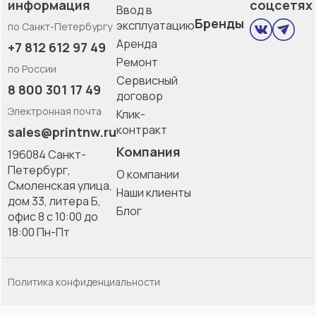
информация
соцсетях
Ввод в
Бренды
эксплуатацию
по Санкт-Петербургу
Аренда
+7 812 612 97 49
Ремонт
по России
Сервисный
8 800 301 17 49
договор
Электронная почта
Клик-
контракт
sales@printnw.ru
Компания
196084 Санкт-
Петербург,
О компании
Смоленская улица,
Наши клиенты
дом 33, литерa Б,
Блог
офис 8 с 10:00 до
18:00 Пн-Пт
Политика конфиденциальности